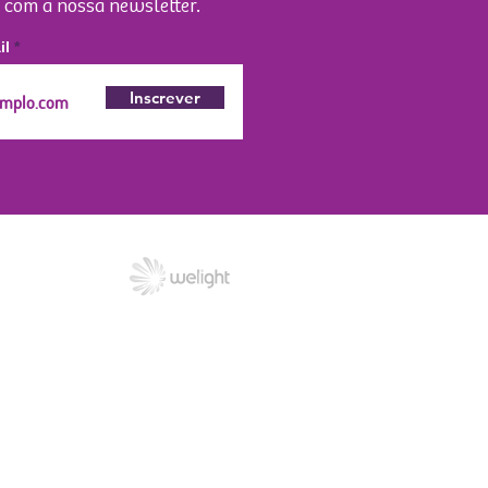
 com a nossa newsletter.
il
Inscrever
entais no Marajó.