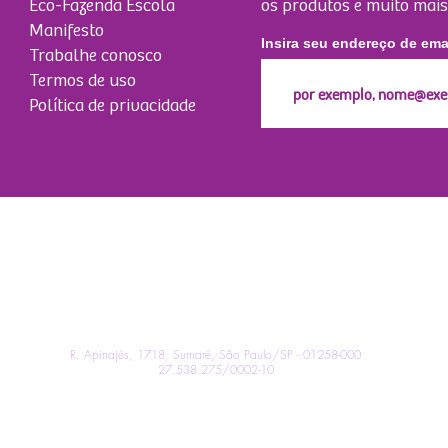
Eco-Fazenda Escola
os produtos e muito mais
Manifesto
Insira seu endereço de ema
Trabalhe conosco
Termos de uso
Política de privacidade
Sua compra fortalece projetos socioambi
R. Apinajés, 1718, Sumaré, São Paulo/SP - 01258-000
27.538.275/0002-10
© 2022 Awí Superfoods