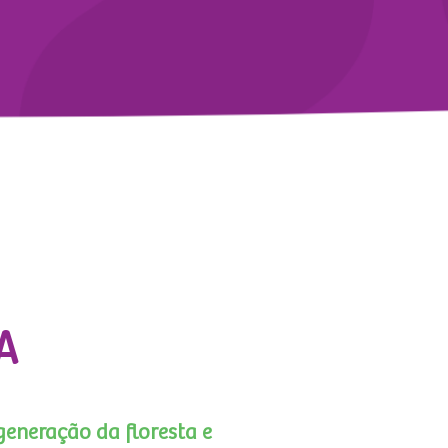
A
generação da floresta e