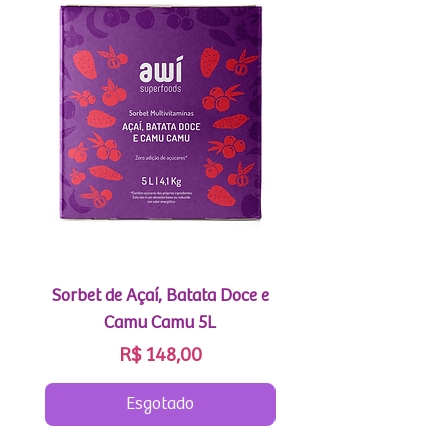
Sorbet de Açaí, Batata Doce e
Sorbet de Abacaxi, C
Camu Camu 5L
Preço
R$ 148,00
Esgotado