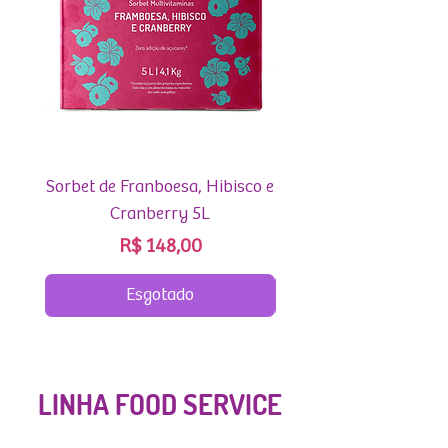
Sorbet de Franboesa, Hibisco e
Sorbet de Abacaxi, C
Cranberry 5L
Preço
R$ 148,00
Esgotado
LINHA FOOD SERVICE