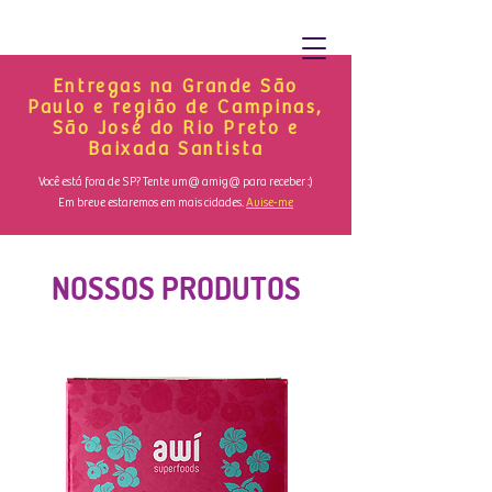
Entregas na Grande São
Paulo e região de Campinas,
São José do Rio Preto e
Baixada Santista
Você está fora de SP? Tente um@ amig@ para receber :)
Em breve estaremos em mais cidades.
Avise-me
NOSSOS PRODUTOS