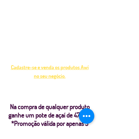
Faça parte do nosso Clube de
Assinatura. Os 20 primeiros atletas
a assinarem nosso clube irão ganhar
em na sua primeira entrega um TRIO
AÇAI.
Cadastre-se e venda os produtos Awí
no seu negócio.
Na compra de qualquer produto
ganhe um pote de açaí de 473ml.
*Promoção válida por apenas 3
Dias.